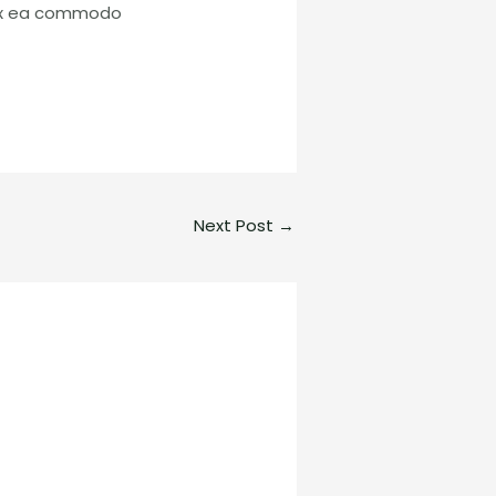
p ex ea commodo
Next Post
→