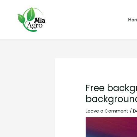
Skip
Post
to
navigation
Ho
content
Free backg
background
Leave a Comment
/
D