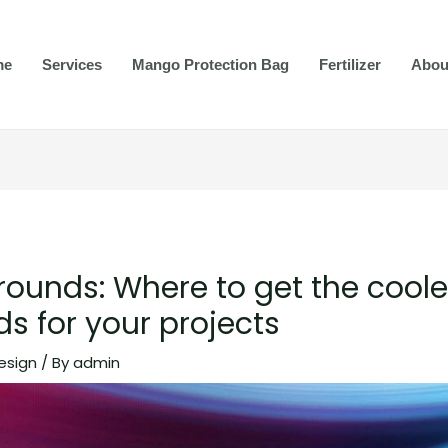
me
Services
Mango Protection Bag
Fertilizer
Abou
rounds: Where to get the coole
s for your projects
esign
/ By
admin