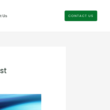
CONTACT US
t Us
st