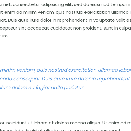
amet, consectetur adipisicing elit, sed do eiusmod tempor in
t enim ad minim veniam, quis nostrud exercitation ullamco lab
Duis aute irure dolor in reprehenderit in voluptate velit es
Excepteur sint occaecat cupidatat non proident, sunt in culpa
rum.
minim veniam, quis nostrud exercitation ullamco laboris
do consequat. Duis aute irure dolor in reprehenderit 
illum dolore eu fugiat nulla pariatur.
 incididunt ut labore et dolore magna aliqua. Ut enim ad m
llamco laboris nisi ut aliquip ex ea commodo consequat.