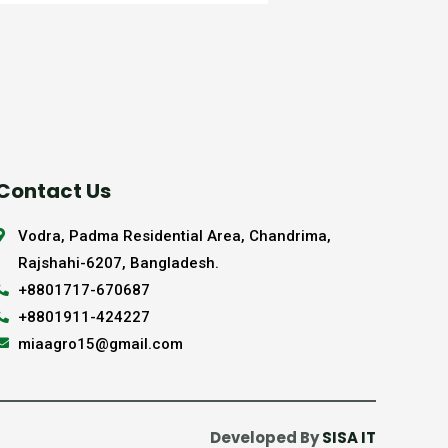
Contact Us
Vodra, Padma Residential Area, Chandrima,
Rajshahi-6207, Bangladesh.
+8801717-670687
+8801911-424227
miaagro15@gmail.com
Developed By
SISA IT